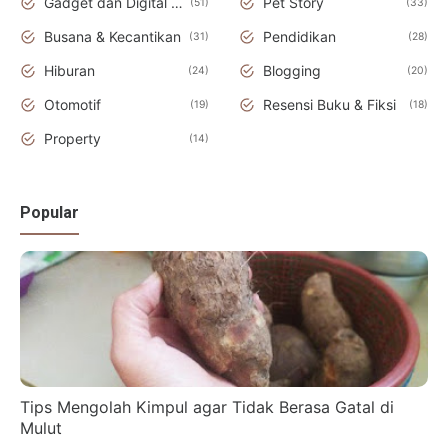
Gadget dan Digital Teknologi
Pet Story
51
33
Busana & Kecantikan
Pendidikan
31
28
Hiburan
Blogging
24
20
Otomotif
Resensi Buku & Fiksi
19
18
Property
14
Popular
Tips Mengolah Kimpul agar Tidak Berasa Gatal di
Mulut