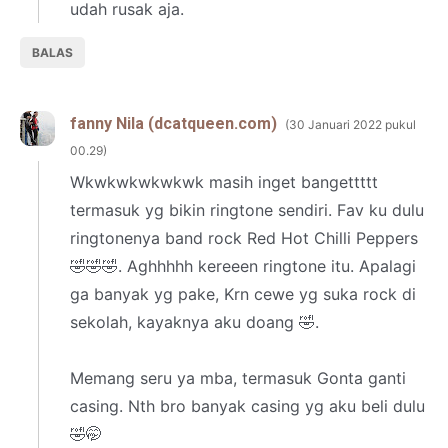
udah rusak aja.
BALAS
fanny Nila (dcatqueen.com)
30 Januari 2022 pukul
00.29
Wkwkwkwkwkwk masih inget bangettttt
termasuk yg bikin ringtone sendiri. Fav ku dulu
ringtonenya band rock Red Hot Chilli Peppers
🤣🤣🤣. Aghhhhh kereeen ringtone itu. Apalagi
ga banyak yg pake, Krn cewe yg suka rock di
sekolah, kayaknya aku doang 🤣.
Memang seru ya mba, termasuk Gonta ganti
casing. Nth bro banyak casing yg aku beli dulu
🤣🤭