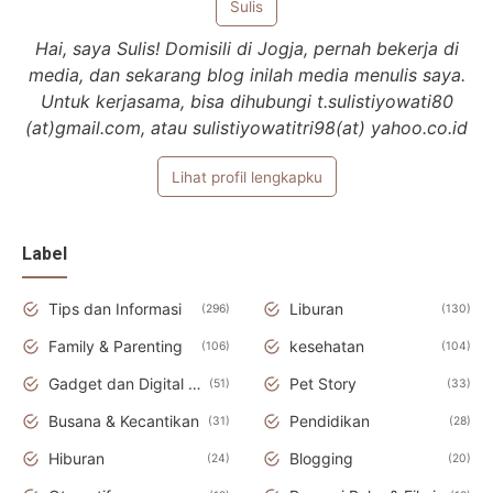
Sulis
Hai, saya Sulis! Domisili di Jogja, pernah bekerja di
media, dan sekarang blog inilah media menulis saya.
Untuk kerjasama, bisa dihubungi t.sulistiyowati80
(at)gmail.com, atau sulistiyowatitri98(at) yahoo.co.id
Lihat profil lengkapku
Label
Tips dan Informasi
Liburan
296
130
Family & Parenting
kesehatan
106
104
Gadget dan Digital Teknologi
Pet Story
51
33
Busana & Kecantikan
Pendidikan
31
28
Hiburan
Blogging
24
20